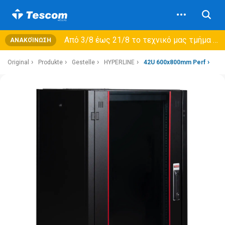
Από 3/8 έως 21/8 τo τεχνικό μας τμήμα θα εξυπηρετεί μόνο συμβόλαια συντήρησης και όχι νέες παραλαβές →
ΑΝΑΚΟΊΝΩΣΗ
Original
Produkte
Gestelle
HYPERLINE
42U 600x800mm Perf