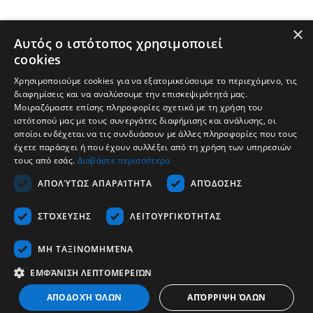
×
Αυτός ο ιστότοπος χρησιμοποιεί
cookies
Χρησιμοποιούμε cookies για να εξατομικεύσουμε το περιεχόμενο, τις
διαφημίσεις και να αναλύσουμε την επισκεψιμότητά μας.
Μοιραζόμαστε επίσης πληροφορίες σχετικά με τη χρήση του
ιστότοπού μας με τους συνεργάτες διαφήμισης και ανάλυσης, οι
οποίοι ενδέχεται να τις συνδυάσουν με άλλες πληροφορίες που τους
έχετε παράσχει ή που έχουν συλλέξει από τη χρήση των υπηρεσιών
τους από εσάς.
Διαβάστε περισσότερα
Unternehmen
ΑΠΟΛΎΤΩΣ ΑΠΑΡΑΊΤΗΤΑ
ΑΠΌΔΟΣΗΣ
Unterstützung
ΣΤΌΧΕΥΣΗΣ
ΛΕΙΤΟΥΡΓΙΚΌΤΗΤΑΣ
Karriere
Kontakt
ΜΗ ΤΑΞΙΝΟΜΗΜΈΝΑ
ΕΜΦΆΝΙΣΗ ΛΕΠΤΟΜΕΡΕΙΏΝ
Deutsch
ΑΠΟΔΟΧΉ ΌΛΩΝ
ΑΠΌΡΡΙΨΗ ΌΛΩΝ
Copyrights © 2026 - Tescom Hellas SA