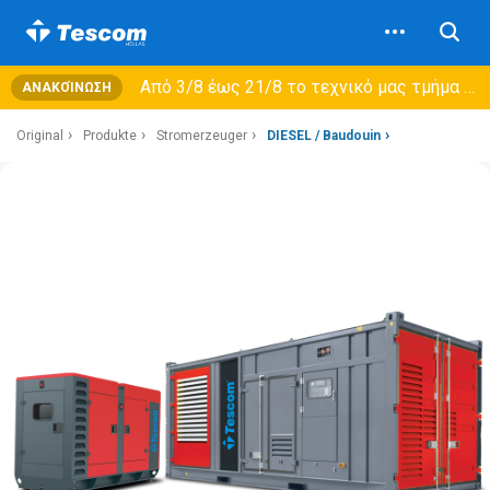
Από 3/8 έως 21/8 τo τεχνικό μας τμήμα θα εξυπηρετεί μόνο συμβόλαια συντήρησης και όχι νέες παραλαβές →
ΑΝΑΚΟΊΝΩΣΗ
Original
Produkte
Stromerzeuger
DIESEL / Baudouin