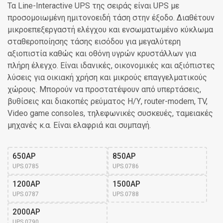
Τα Line-Interactive UPS της σειράς είναι UPS με
προσομοιωμένη ημιτονοειδή τάση στην έξοδο. Διαθέτουν
μικροεπεξεργαστή ελέγχου και ενσωματωμένο κύκλωμα
σταθεροποίησης τάσης εισόδου για μεγαλύτερη
αξιοπιστία καθώς και oθόνη υγρών κρυστάλλων για
πλήρη έλεγχο. Είναι ιδανικές, οικονομικές και αξιόπιστες
λύσεις για οικιακή χρήση και μικρούς επαγγελματικούς
χώρους. Μπορούν να προστατέψουν από υπερτάσεις,
βυθίσεις και διακοπές ρεύματος Η/Υ, router-modem, TV,
Video game consoles, τηλεφωνικές συσκευές, ταμειακές
μηχανές κ.α. Είναι ελαφριά και συμπαγή.
650AP
850AP
UPS.0785
UPS.0786
1200AP
1500AP
UPS.0787
UPS.0788
2000AP
UPS.0790