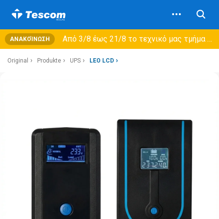
Από 3/8 έως 21/8 τo τεχνικό μας τμήμα θα εξυπηρετεί μόνο συμβόλαια συντήρησης και όχι νέες παραλαβές →
ΑΝΑΚΟΊΝΩΣΗ
Original
Produkte
UPS
LEO LCD