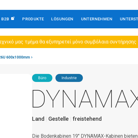
B2B
PRODUKTE
LÖSUNGEN
UNTERNEHMEN
UNTERS
εχνικό μας τμήμα θα εξυπηρετεί μόνο συμβόλαια συντήρησης
26U 600x1000mm
Büro
Industrie
DYNAMA
Land
Gestelle
freistehend
Die Bodenkabinen 19'' DYNAMAX-Kabinen bieten S