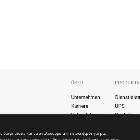
ÜBER
PRODUKTE
Unternehmen
Dienstleis
Karriere
UPS
Unterstützung
Gestelle
F.A.Q.
Batterien
Blog
AVR
ις διαφημίσεις και να αναλύσουμε την επισκεψιμότητά μας.
ού μας με τους συνεργάτες διαφήμισης και ανάλυσης, οι οποίοι