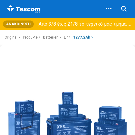
Από 3/8 έως 21/8 τo τεχνικό μας τμήμα θα εξυπηρετεί μόνο συμβόλαια συντήρησης και όχι νέες παραλαβές →
ΑΝΑΚΟΊΝΩΣΗ
Original
Produkte
Batterien
LP
12V7.2Ah